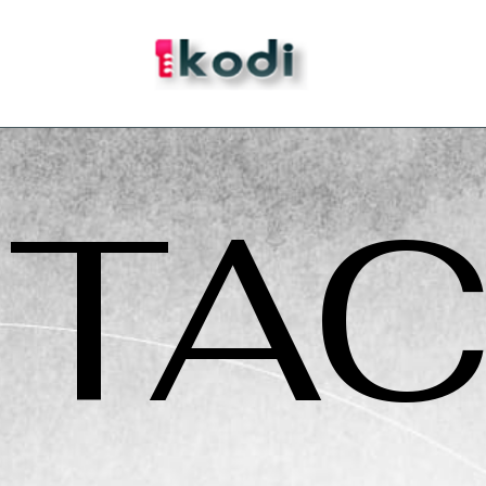
TAC
edIn
gram