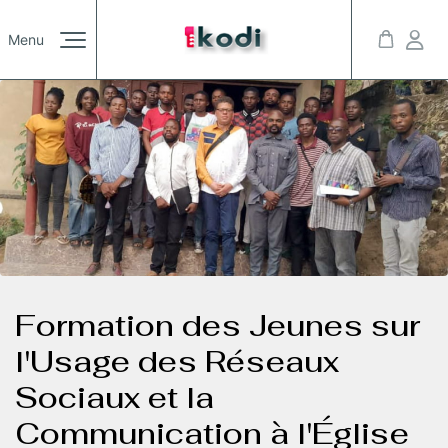
Galerie
Menu
/00
Actualités
/00
Imprint
Privacy Policy
© 2023 Kreativa. All rights reserved. Powered by JoomShaper
Contact
/00
Youtube
Twitter
LinkedIn
Instagram
Blog
/00
Formation des Jeunes sur
l'Usage des Réseaux
Sociaux et la
Communication à l'Église