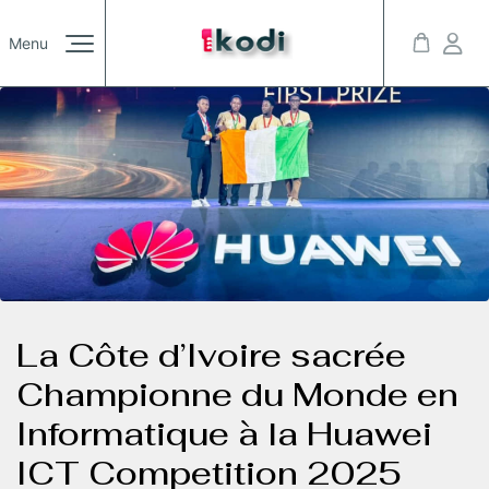
Galerie
Menu
/00
Actualités
/00
Imprint
Privacy Policy
© 2023 Kreativa. All rights reserved. Powered by JoomShaper
Contact
/00
Youtube
Twitter
LinkedIn
Instagram
Blog
/00
La Côte d’Ivoire sacrée
Championne du Monde en
Informatique à la Huawei
ICT Competition 2025