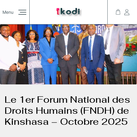
Galerie
Menu
/00
Actualités
/00
rrent-item active">
Imprint
Privacy Policy
© 2023 Kreativa. All rights reserved. Powered by JoomShaper
Contact
/00
Youtube
Twitter
LinkedIn
Instagram
Blog
/00
Le 1er Forum National des
Droits Humains (FNDH) de
Kinshasa – Octobre 2025